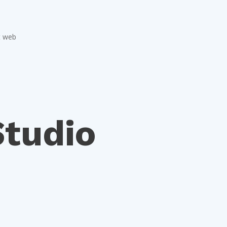
t web
Studio