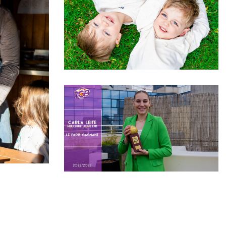
Baptêmes
Sites web
 Sport