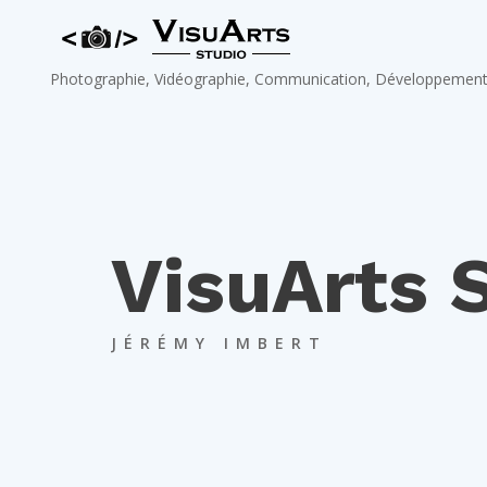
Skip
to
content
Photographie, Vidéographie, Communication, Développemen
VisuArts 
JÉRÉMY IMBERT