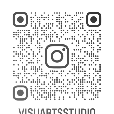
 affiches
Moments de vie