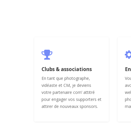
Clubs & associations
En
En tant que photographe,
Vou
vidéaste et CM, je deviens
avo
votre partenaire com’ attitré
web
pour engager vos supporters et
pho
attirer de nouveaux sponsors.
mai