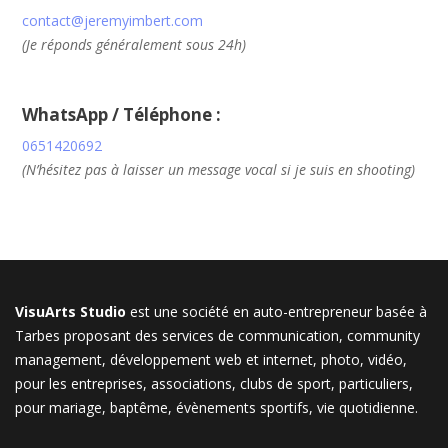
contact@jeremyimbert.com
(Je réponds généralement sous 24h)
WhatsApp / Téléphone :
0651420692
(N’hésitez pas à laisser un message vocal si je suis en shooting)
VisuArts Studio
est une société en auto-entrepreneur basée à
Tarbes proposant des services de communication, community
management, développement web et internet, photo, vidéo,
pour les entreprises, associations, clubs de sport, particuliers,
pour mariage, baptême, évènements sportifs, vie quotidienne.