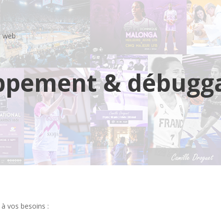
t web
ppement & débugg
 à vos besoins :