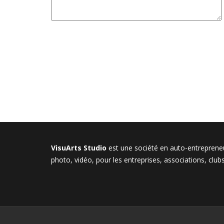
VisuArts Studio
est une société en auto-entrepren
photo, vidéo, pour les entreprises, associations, club