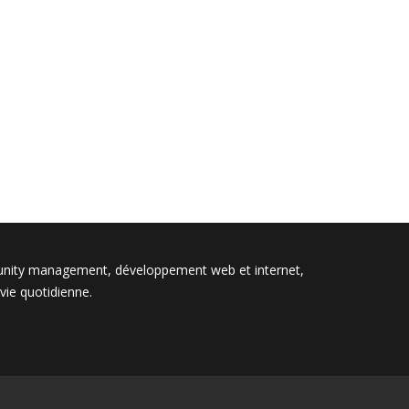
unity management, développement web et internet,
vie quotidienne.