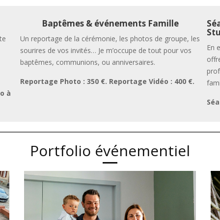
Baptêmes & événements Famille
Séa
Stu
te
Un reportage de la cérémonie, les photos de groupe, les
En e
sourires de vos invités… Je m’occupe de tout pour vos
offr
baptêmes, communions, ou anniversaires.
prof
Reportage Photo : 350 €. Reportage Vidéo : 400 €.
fami
éo à
Séa
Portfolio événementiel