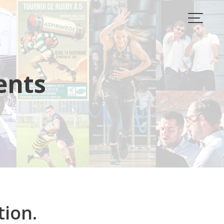
ents
tion.