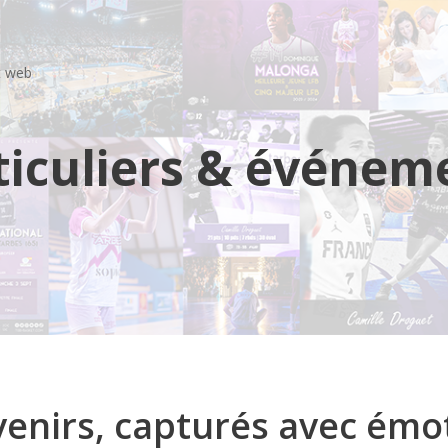
t web
ticuliers & événem
enirs, capturés avec émo