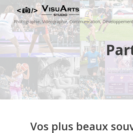
Skip
to
content
Photographie, Vidéographie, Communication, Développemen
Par
Vos plus beaux souv