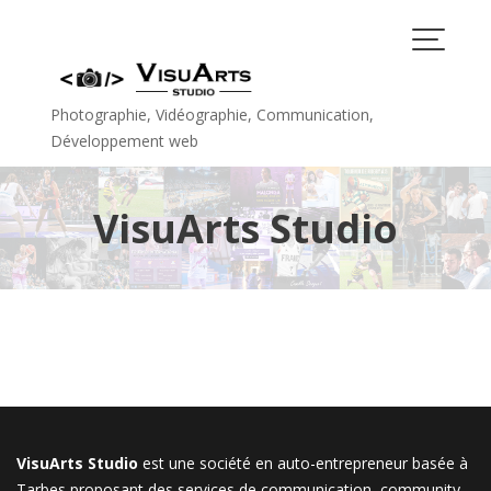
Skip
to
content
Photographie, Vidéographie, Communication,
Développement web
VisuArts Studio
VisuArts Studio
est une société en auto-entrepreneur basée à
Tarbes proposant des services de communication, community