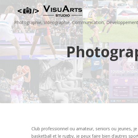
Skip
to
content
Photographie, Vidéographie, Communication, Développemen
Photograp
Club professionnel ou amateur, seniors ou jeunes, je 
basketball et le rugby, je peux faire bien d’autres spor