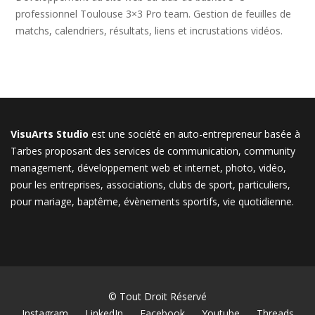
professionnel Toulouse 3×3 Pro team. Gestion de feuilles de
matchs, calendriers, résultats, liens et incrustations vidéos.
VisuArts Studio
est une société en auto-entrepreneur basée à
Tarbes proposant des services de communication, community
management, développement web et internet, photo, vidéo,
pour les entreprises, associations, clubs de sport, particuliers,
pour mariage, baptême, évènements sportifs, vie quotidienne.
© Tout Droit Réservé
Instagram
LinkedIn
Facebook
Youtube
Threads