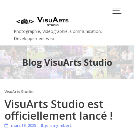
Skip
to
content
Photographie, Vidéographie, Communication,
Développement web
Blog VisuArts Studio
VisuArts Studio
VisuArts Studio est
officiellement lancé !
mars 13, 2025
jeremyimbert