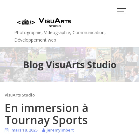
Skip
to
content
Photographie, Vidéographie, Communication,
Développement web
Blog VisuArts Studio
VisuArts Studio
En immersion à
Tournay Sports
mars 18, 2025
jeremyimbert