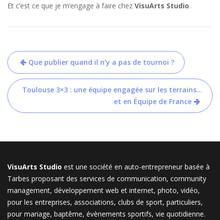
Et c’est ce que je m’engage à faire chez
VisuArts Studio
.
Navigation
Que publier quand il n’y a pas de tournoi ?
de
l’article
Toulouse 3×3 : une équipe engagée sur les terrains…
et en Équipe de France
VisuArts Studio
est une société en auto-entrepreneur basée à
Tarbes proposant des services de communication, community
management, développement web et internet, photo, vidéo,
pour les entreprises, associations, clubs de sport, particuliers,
pour mariage, baptême, évènements sportifs, vie quotidienne.